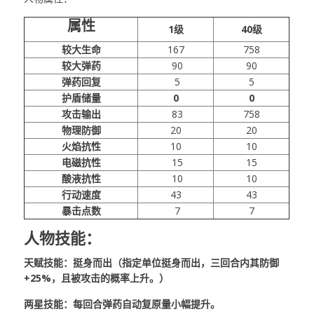
属性
1级
40级
较大生命
167
758
较大弹药
90
90
弹药回复
5
5
护盾储量
0
0
攻击输出
83
758
物理防御
20
20
火焰抗性
10
10
电磁抗性
15
15
酸液抗性
10
10
行动速度
43
43
暴击点数
7
7
人物技能：
天赋技能：挺身而出（指定单位挺身而出，三回合内其防御
+25%，且被攻击的概率上升。）
两星技能：每回合弹药自动复原量小幅提升。