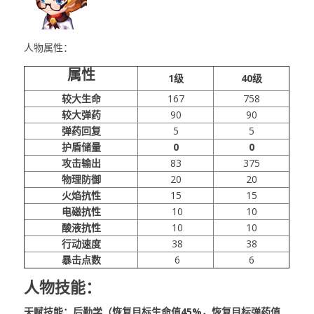
人物属性：
属性
1级
40级
较大生命
167
758
较大弹药
90
90
弹药回复
5
5
护盾储量
0
0
攻击输出
83
375
物理防御
20
20
火焰抗性
15
15
电磁抗性
10
10
酸液抗性
10
10
行动速度
38
38
暴击点数
6
6
人物技能：
天赋技能：后勤学（恢复目标生命值45%，恢复目标弹药值