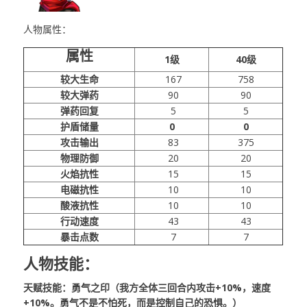
人物属性：
属性
1级
40级
较大生命
167
758
较大弹药
90
90
弹药回复
5
5
护盾储量
0
0
攻击输出
83
375
物理防御
20
20
火焰抗性
15
15
电磁抗性
10
10
酸液抗性
10
10
行动速度
43
43
暴击点数
7
7
人物技能：
天赋技能：勇气之印（我方全体三回合内攻击+10%，速度
+10%。勇气不是不怕死，而是控制自己的恐惧。）