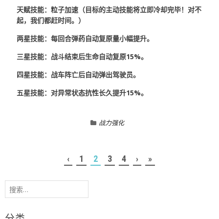
天赋技能：粒子加速（目标的主动技能将立即冷却完毕！对不
起，我们都赶时间。）
两星技能：每回合弹药自动复原量小幅提升。
三星技能：战斗结束后生命自动复原15%。
四星技能：战车阵亡后自动弹出驾驶员。
五星技能：对异常状态抗性长久提升15%。
战力强化
‹
1
2
3
4
›
»
搜
索：
分类