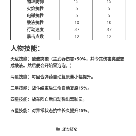
物理防御
15
15
火焰抗性
5
5
电磁抗性
5
5
酸液抗性
10
10
行动速度
37
37
暴击点数
12
12
人物技能：
天赋技能：酸液突袭（主武器伤害+50%，并令其伤害类型变
成酸液。然后便会开始冒泡泡。）
两星技能：每回合弹药自动复原量小幅提升。
三星技能：战斗结束后生命自动复原15%。
四星技能：战车阵亡后自动弹出驾驶员。
五星技能：对异常状态抗性长久提升15%。
战力强化