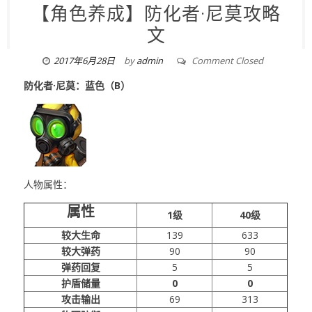
【角色养成】防化者·尼莫攻略
文
2017年6月28日
by
admin
Comment Closed
防化者·尼莫：蓝色（B）
人物属性：
属性
1级
40级
较大生命
139
633
较大弹药
90
90
弹药回复
5
5
护盾储量
0
0
攻击输出
69
313