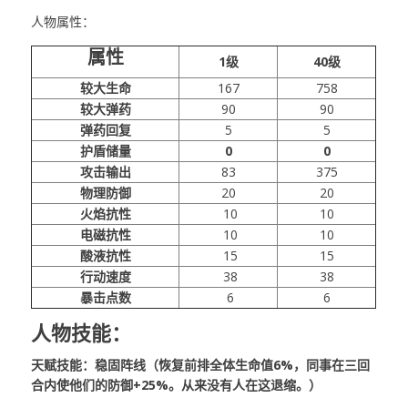
人物属性：
属性
1级
40级
较大生命
167
758
较大弹药
90
90
弹药回复
5
5
护盾储量
0
0
攻击输出
83
375
物理防御
20
20
火焰抗性
10
10
电磁抗性
10
10
酸液抗性
15
15
行动速度
38
38
暴击点数
6
6
人物技能：
天赋技能：稳固阵线（恢复前排全体生命值6%，同事在三回
合内使他们的防御+25%。从来没有人在这退缩。）