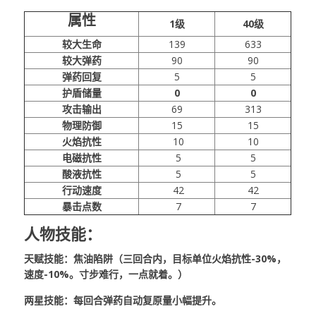
属性
1级
40级
较大生命
139
633
较大弹药
90
90
弹药回复
5
5
护盾储量
0
0
攻击输出
69
313
物理防御
15
15
火焰抗性
10
10
电磁抗性
5
5
酸液抗性
5
5
行动速度
42
42
暴击点数
7
7
人物技能：
天赋技能：焦油陷阱（三回合内，目标单位火焰抗性-30%，
速度-10%。寸步难行，一点就着。）
两星技能：每回合弹药自动复原量小幅提升。