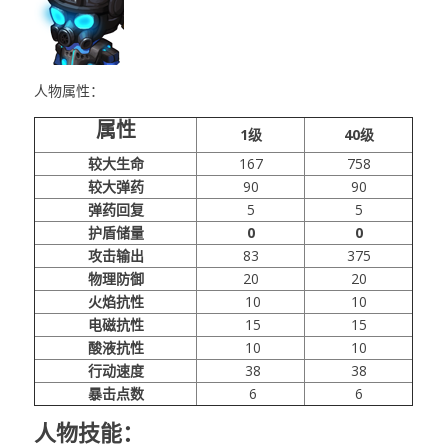
人物属性：
属性
1级
40级
较大生命
167
758
较大弹药
90
90
弹药回复
5
5
护盾储量
0
0
攻击输出
83
375
物理防御
20
20
火焰抗性
10
10
电磁抗性
15
15
酸液抗性
10
10
行动速度
38
38
暴击点数
6
6
人物技能：