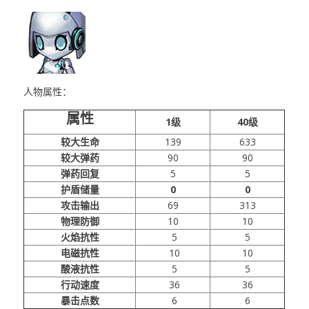
人物属性：
属性
1级
40级
较大生命
139
633
较大弹药
90
90
弹药回复
5
5
护盾储量
0
0
攻击输出
69
313
物理防御
10
10
火焰抗性
5
5
电磁抗性
10
10
酸液抗性
5
5
行动速度
36
36
暴击点数
6
6