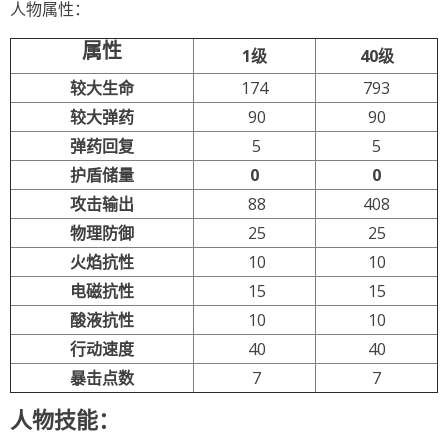
人物属性：
属性
1级
40级
较大生命
174
793
较大弹药
90
90
弹药回复
5
5
护盾储量
0
0
攻击输出
88
408
物理防御
25
25
火焰抗性
10
10
电磁抗性
15
15
酸液抗性
10
10
行动速度
40
40
暴击点数
7
7
人物技能：