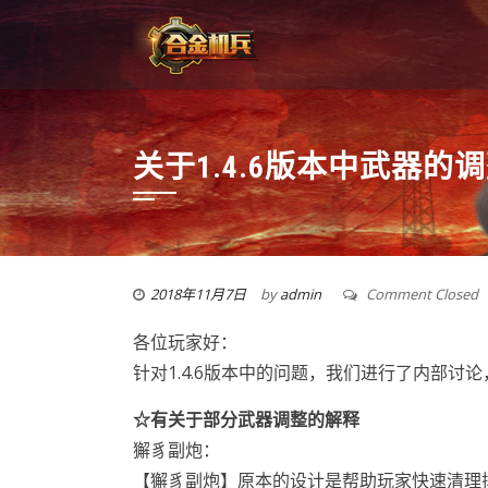
关于1.4.6版本中武器
2018年11月7日
by
admin
Comment Closed
各位玩家好：
针对1.4.6版本中的问题，我们进行了内部讨
☆有关于部分武器调整的解释
獬豸副炮：
【獬豸副炮】原本的设计是帮助玩家快速清理