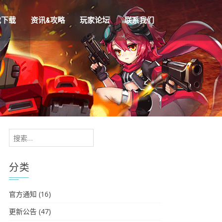
戏下载
资讯&攻略
玩家论坛
联系我们
搜
索：
分类
官方通知
(16)
更新公告
(47)