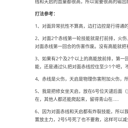
线和天启的血量都很高，所以需要很高的输出
打法参考
：
1、对面异常抗性不算高，边打边控是行得通
2、对面2个赤线第一轮技能就是打前排，火
对面赤线第一回合的伤害作废。没有高能就把
3、如果有2个及2个以上的高能放前排，第
能，还是通过SL把对面赤线控住至少1个吧，
4、赤线是火伤，天启是物理伤害附加火伤，
5、我是把修女坐天启，放在6号位天谴后面
在，其他人都还能爬起来，留得青山在……
6、因为对面赤线和天启都有炸裂技能，所以
置放主力，2号5号死了也不要救，这样可以