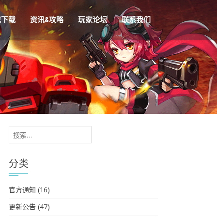
戏下载
资讯&攻略
玩家论坛
联系我们
搜
索：
分类
官方通知
(16)
更新公告
(47)