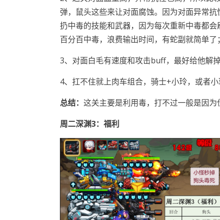
弹，鼠头这些来让对面腐蚀。因为对面异常抗
扔中毒的技能和武器，因为每次重新中毒都会
百分百中毒，浪费输出时间，有蛇副就简单了
3、对面白毛有速度和攻击buff，最好给他解
4、扛不住就上肉车组合，骑士+小玲，或者
总结：
这关主要是利用毒，打不过一般是因为
周
二
深渊
3：
福利