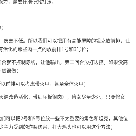
能力，需要仔细研究打法。
的；
伤，伤害不低。所以我们可以把用有高能屏障的坦克放前排，让
有活化的那些肉一点的放前排1号和3号位；
一回合就不控制赤线，让他输出，第二回合边打边控。如果没高
不然很伤；
所以前排可以考虑带火甲，甚至全体火甲；
（天谴改造活化，带红底板很肉），修女尽量少死，只要修女
我们可以把2号和5号位放一些不太重要的角色和坦克，其他位
减少主力受到的炸裂伤害，打大鸡头也可以用这个方法；