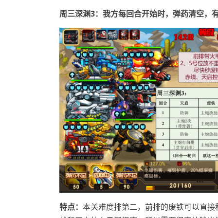
周
三
深渊
3：
我方
每回合
开始时
，
弹药清空
，
特点
：
本关难度排第二，前排的废铁可以直接