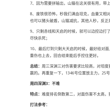
7、因为需要拼输出，山猫在这关很有用，带
8、废铁很恐怖，秒我们满血坦克，血量又相
也可以猪头破盾，山猫减抗，其他人秒，反正
9、只剩赤线和天启的时候，就可以边控边打
尽快杀死；
10、最后打到只剩大天启的时候，最好给对
重伤也上去，回合结束能后手控住更好。
总结：
周三深渊三对伤害要求比较高，对坦度
赢的。再重复一下，1346号位置放主力，25
周
四
深渊
3：不难
特点
：
难度排名倒数第二，对面伤害不太高，
打法参考
：