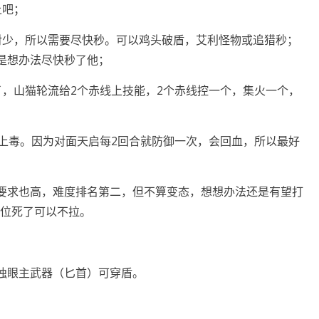
上吧；
对少，所以需要尽快秒。可以鸡头破盾，艾利怪物或追猎秒；
是想办法尽快秒了他；
了，山猫轮流给2个赤线上技能，2个赤线控一个，集火一个，
面上毒。因为对面天启每2回合就防御一次，会回血，所以最好
要求也高，难度排名第二，但不算变态，想想办法还是有望打
号位死了可以不拉。
独眼主武器（匕首）可穿盾。