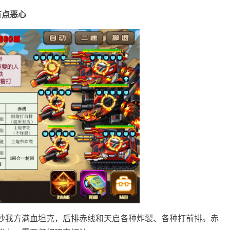
有点恶心
秒我方满血坦克，后排赤线和天启各种炸裂、各种打前排。赤