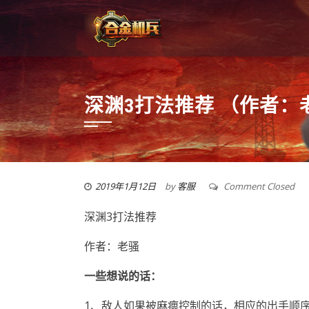
深渊3打法推荐 （作者：
2019年1月12日
by
客服
Comment Closed
深渊3打法推荐
作者：老骚
一些想说的话
：
1、敌人如果被麻痹控制的话，相应的出手顺