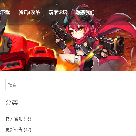
戏下载
资讯&攻略
玩家论坛
联系我们
搜
索：
分类
官方通知
(16)
更新公告
(47)