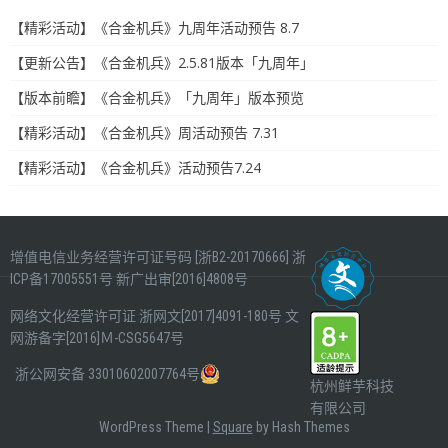
【精彩活动】《合金机兵》九周年活动预告 8.7
【更新公告】《合金机兵》2.5.81版本「九周年」
【版本前瞻】《合金机兵》「九周年」版本预览
【精彩活动】《合金机兵》周活动预告 7.31
【精彩活动】《合金机兵》活动预告7.24
增值电信业务经营许可证号码 [浙B2-20170666]
浙
ICP备17005551号
新广出审[2016]4808号
网络文化经营许可证
浙网文[2017]4091-180号
文
网游备字[2016]Ｍ-CSG5647号
浙公网安备 33010602007764号
杭州鲜芋科技
有限公司
WordPress Theme
|
Square
by Hash Themes