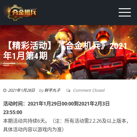
【精彩活动】《合金机兵》2021
年1月第4期
2021年1月28日
by
鲜芋丸子
Comment Closed
活动时间：
2021
年
1
月
29
日
00:00
到
2021
年
2
月
3
日
23:55:00
本期活动共持续6天。（注：所有活动需2.2.26及以上版本，
具体活动内容以游戏内为准）