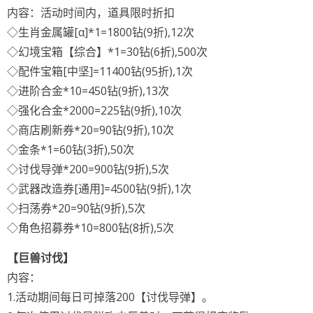
内容：活动时间内，道具限时折扣
◇生肖金属罐[α]*1=1800钻(9折),12次
◇幻境宝箱【综合】*1=30钻(6折),500次
◇配件宝箱[中坚]=11400钻(95折),1次
◇进阶合金*10=450钻(9折),13次
◇强化合金*2000=225钻(9折),10次
◇商店刷新券*20=90钻(9折),10次
◇金条*1=60钻(3折),50次
◇讨伐导弹*200=900钻(9折),5次
◇武器改造券[通用]=4500钻(9折),1次
◇扫荡券*20=90钻(9折),5次
◇角色招募券*10=800钻(8折),5次
【巨兽讨伐】
内容：
1.活动期间每日可掉落200【讨伐导弹】。