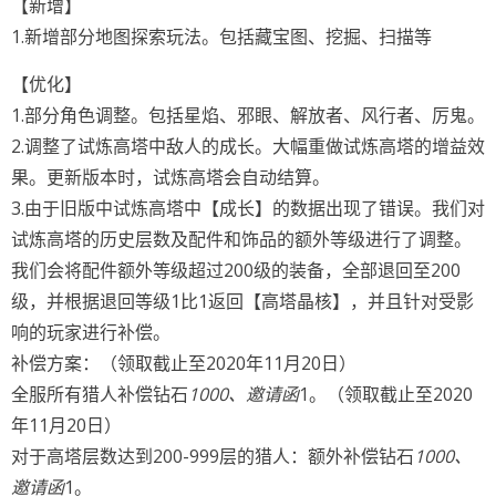
【新增】
1.新增部分地图探索玩法。包括藏宝图、挖掘、扫描等
【优化】
1.部分角色调整。包括星焰、邪眼、解放者、风行者、厉鬼。
2.调整了试炼高塔中敌人的成长。大幅重做试炼高塔的增益效
果。更新版本时，试炼高塔会自动结算。
3.由于旧版中试炼高塔中【成长】的数据出现了错误。我们对
试炼高塔的历史层数及配件和饰品的额外等级进行了调整。
我们会将配件额外等级超过200级的装备，全部退回至200
级，并根据退回等级1比1返回【高塔晶核】，并且针对受影
响的玩家进行补偿。
补偿方案：（领取截止至2020年11月20日）
全服所有猎人补偿钻石
1000、邀请函
1。（领取截止至2020
年11月20日）
对于高塔层数达到200-999层的猎人：额外补偿钻石
1000、
邀请函
1。