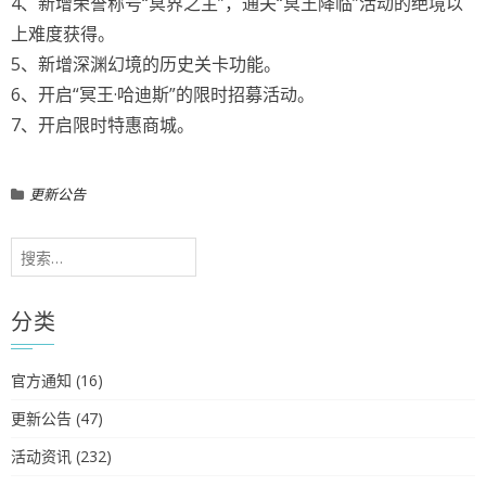
4、新增荣誉称号“冥界之主”，通关“冥王降临”活动的绝境以
上难度获得。
5、新增深渊幻境的历史关卡功能。
6、开启“冥王·哈迪斯”的限时招募活动。
7、开启限时特惠商城。
更新公告
搜
索：
分类
官方通知
(16)
更新公告
(47)
活动资讯
(232)