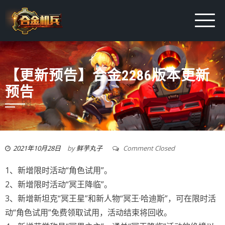
【更新预告】合金2286版本更新
预告
2021年10月28日
by
鲜芋丸子
Comment Closed
1、新增限时活动“角色试用”。
2、新增限时活动“冥王降临”。
3、新增新坦克“冥王星”和新人物“冥王·哈迪斯”，可在限时活
动“角色试用”免费领取试用，活动结束将回收。