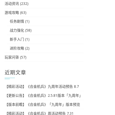
活动资讯
(232)
游戏攻略
(63)
任务剧情
(1)
战力强化
(58)
新手入门
(1)
进阶攻略
(2)
玩家问答
(57)
近期文章
【精彩活动】《合金机兵》九周年活动预告 8.7
【更新公告】《合金机兵》2.5.81版本「九周年」
【版本前瞻】《合金机兵》「九周年」版本预览
【精彩活动】《合金机兵》周活动预告 7.31