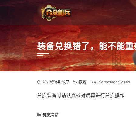
装备兑换错了，能不能重
2018年9月19日
by
客服
Comment Closed
兑换装备时请认真核对后再进行兑换操作
玩家问答