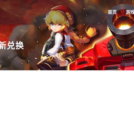
首页
游
新兑换