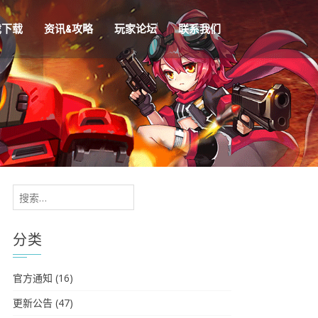
戏下载
资讯&攻略
玩家论坛
联系我们
搜
索：
分类
官方通知
(16)
更新公告
(47)