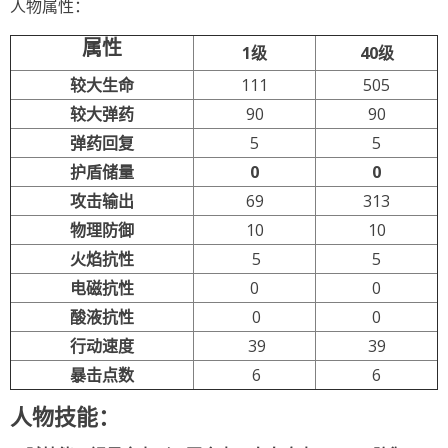
人物属性：
属性
1级
40级
较大生命
111
505
较大弹药
90
90
弹药回复
5
5
护盾储量
0
0
攻击输出
69
313
物理防御
10
10
火焰抗性
5
5
电磁抗性
0
0
酸液抗性
0
0
行动速度
39
39
暴击点数
6
6
人物技能：