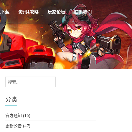
戏下载
资讯&攻略
玩家论坛
联系我们
搜
索：
分类
官方通知
(16)
更新公告
(47)