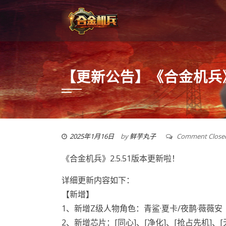
【更新公告】《合金机兵》
2025年1月16日
by
鲜芋丸子
Comment Close
《合金机兵》2.5.51版本更新啦！
详细更新内容如下：
【新增】
1、新增Z级人物角色：青鲨·夏卡/夜鹊·薇薇安
2、新增芯片：[同心]、[净化]、[抢占先机]、[