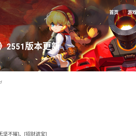
首页
游
2551版本更新
d
无坚不摧]、[招财进宝]